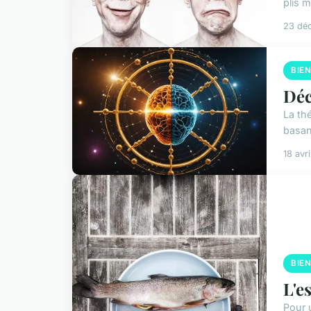
plis m
23 dé
BIE
Déc
La th
basan
18 avr
BIE
L'e
Pour 