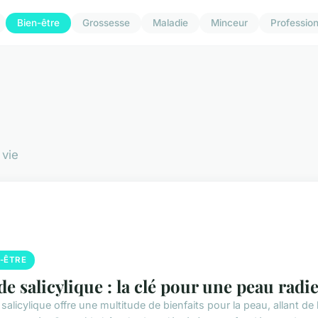
Bien-être
Grossesse
Maladie
Minceur
Professio
 vie
N-ÊTRE
de salicylique : la clé pour une peau radi
salicylique offre une multitude de bienfaits pour la peau, allant de l