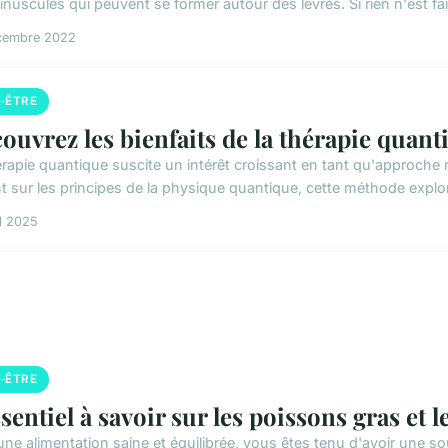
inuscules qui peuvent se former autour des lèvres. Si rien n'est fait
cembre 2022
N-ÊTRE
ouvrez les bienfaits de la thérapie quant
érapie quantique suscite un intérêt croissant en tant qu'approche n
t sur les principes de la physique quantique, cette méthode expl
il 2025
N-ÊTRE
ssentiel à savoir sur les poissons gras et
une alimentation saine et équilibrée, vous êtes tenu d'avoir une so