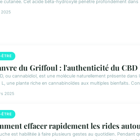
re cutanée. Cet acide bêta-hydroxylé pénètre profondément dans le
n 2025
N-ÊTRE
nvre du Griffoul : l'authenticité du CBD
D, ou cannabidiol, est une molécule naturellement présente dans 
a L, une plante riche en cannabinoïdes aux multiples bienfaits. Con
rs 2025
N-ÊTRE
ment effacer rapidement les rides autou
uche est habilitée à faire plusieurs gestes au quotidien. Pendant q