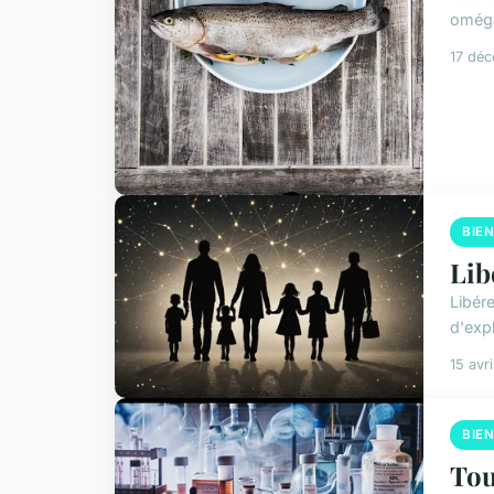
oméga
17 dé
BIE
Lib
Libér
d'expl
15 avr
BIE
Tou