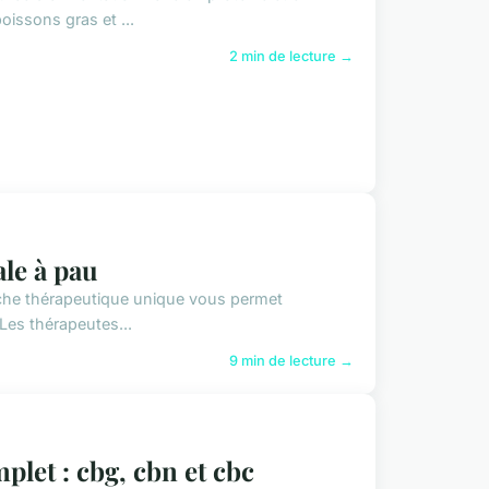
issons gras et ...
2 min de lecture →
ale à pau
proche thérapeutique unique vous permet
 Les thérapeutes...
9 min de lecture →
plet : cbg, cbn et cbc