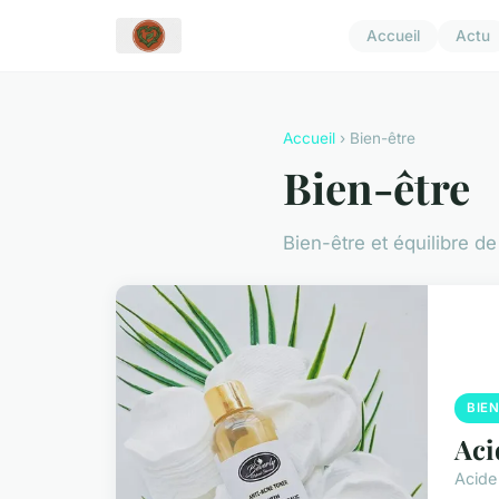
Accueil
Actu
Accueil
› Bien-être
Bien-être
Bien-être et équilibre de
BIE
Aci
Acide 