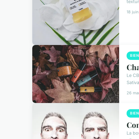
textu
18 jui
BIE
Cha
Le CB
Sativ
26 ma
BIE
Com
La bo